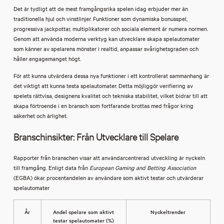
Det är tydligt att de mest framgångsrika spelen idag erbjuder mer än
traditionella hjul och vinstlinjer. Funktioner som dynamiska bonusspel,
progressiva jackpottar, multiplikatorer och sociala element är numera normen.
Genom att använda moderna verktyg kan utvecklare skapa spelautomater
som känner av spelarens mönster i realtid, anpassar svårighetsgraden och
håller engagemanget högt.
För att kunna utvärdera dessa nya funktioner i ett kontrollerat sammanhang är
det viktigt att kunna testa spelautomater. Detta möjliggör verifiering av
spelets rättvisa, designens kvalitet och tekniska stabilitet, vilket bidrar till att
skapa förtroende i en bransch som fortfarande brottas med frågor kring
säkerhet och ärlighet.
Branschinsikter: Från Utvecklare till Spelare
Rapporter från branschen visar att användarcentrerad utveckling är nyckeln
till framgång. Enligt data från
European Gaming and Betting Association
(EGBA) ökar procentandelen av användare som aktivt testar och utvärderar
spelautomater
År
Andel spelare som aktivt
Nyckeltrender
testar spelautomater (%)