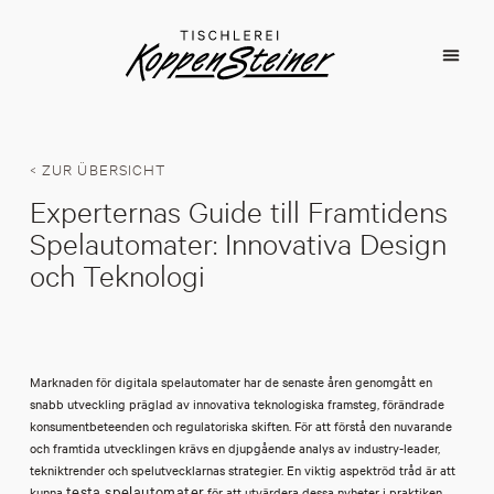
< ZUR ÜBERSICHT
Experternas Guide till Framtidens
Spelautomater: Innovativa Design
och Teknologi
Marknaden för digitala spelautomater har de senaste åren genomgått en
snabb utveckling präglad av innovativa teknologiska framsteg, förändrade
konsumentbeteenden och regulatoriska skiften. För att förstå den nuvarande
och framtida utvecklingen krävs en djupgående analys av industry-leader,
tekniktrender och spelutvecklarnas strategier. En viktig aspektröd tråd är att
testa spelautomater
kunna
för att utvärdera dessa nyheter i praktiken,