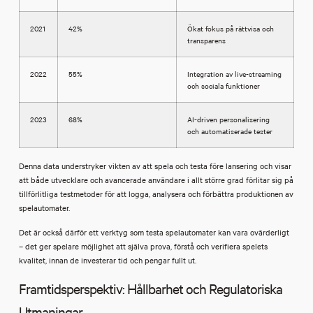
2021
42%
Ökat fokus på rättvisa och
transparens
2022
55%
Integration av live-streaming
och sociala funktioner
2023
68%
AI-driven personalisering
och automatiserade tester
Denna data understryker vikten av att spela och testa före lansering och visar
att både utvecklare och avancerade användare i allt större grad förlitar sig på
tillförlitliga testmetoder för att logga, analysera och förbättra produktionen av
spelautomater.
Det är också därför ett verktyg som testa spelautomater kan vara ovärderligt
– det ger spelare möjlighet att själva prova, förstå och verifiera spelets
kvalitet, innan de investerar tid och pengar fullt ut.
Framtidsperspektiv: Hållbarhet och Regulatoriska
Utmaningar