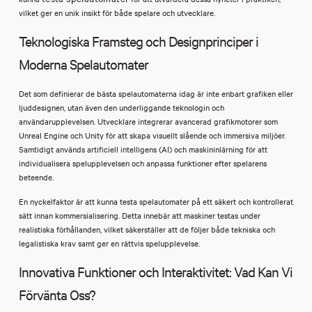
vilket ger en unik insikt för både spelare och utvecklare.
Teknologiska Framsteg och Designprinciper i
Moderna Spelautomater
Det som definierar de bästa spelautomaterna idag är inte enbart grafiken eller
ljuddesignen, utan även den underliggande teknologin och
användarupplevelsen. Utvecklare integrerar avancerad grafikmotorer som
Unreal Engine och Unity för att skapa visuellt slående och immersiva miljöer.
Samtidigt används artificiell intelligens (AI) och maskininlärning för att
individualisera spelupplevelsen och anpassa funktioner efter spelarens
beteende.
En nyckelfaktor är att kunna testa spelautomater på ett säkert och kontrollerat
sätt innan kommersialisering. Detta innebär att maskiner testas under
realistiska förhållanden, vilket säkerställer att de följer både tekniska och
legalistiska krav samt ger en rättvis spelupplevelse.
Innovativa Funktioner och Interaktivitet: Vad Kan Vi
Förvänta Oss?