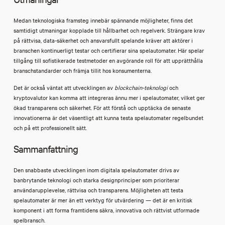
Medan teknologiska framsteg innebär spännande möjligheter, finns det
samtidigt utmaningar kopplade till hållbarhet och regelverk. Strängare krav
på rättvisa, data-säkerhet och ansvarsfullt spelande kräver att aktörer i
branschen kontinuerligt testar och certifierar sina spelautomater. Här spelar
tillgång till sofistikerade testmetoder en avgörande roll för att upprätthålla
branschstandarder och främja tillit hos konsumenterna.
Det är också väntat att utvecklingen av
blockchain-teknologi
och
kryptovalutor kan komma att integreras ännu mer i spelautomater, vilket ger
ökad transparens och säkerhet. För att förstå och upptäcka de senaste
innovationerna är det väsentligt att kunna testa spelautomater regelbundet
och på ett professionellt sätt.
Sammanfattning
Den snabbaste utvecklingen inom digitala spelautomater drivs av
banbrytande teknologi och starka designprinciper som prioriterar
användarupplevelse, rättvisa och transparens. Möjligheten att testa
spelautomater är mer än ett verktyg för utvärdering — det är en kritisk
komponent i att forma framtidens säkra, innovativa och rättvist utformade
spelbransch.