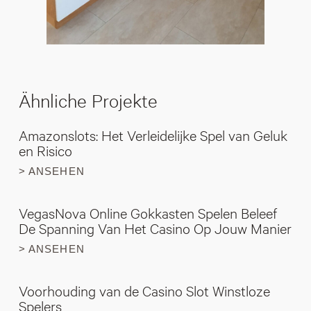
Ähnliche Projekte
Amazonslots: Het Verleidelijke Spel van Geluk
en Risico
> ANSEHEN
VegasNova Online Gokkasten Spelen Beleef
De Spanning Van Het Casino Op Jouw Manier
> ANSEHEN
Voorhouding van de Casino Slot Winstloze
Spelers