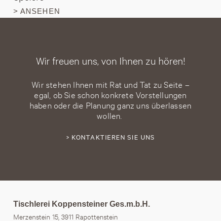
> ANSEHEN
Wir freuen uns, von Ihnen zu hören!
Wir stehen Ihnen mit Rat und Tat zu Seite –
egal, ob Sie schon konkrete Vorstellungen
haben oder die Planung ganz uns überlassen
wollen.
> KONTAKTIEREN SIE UNS
Tischlerei Koppensteiner Ges.m.b.H.
Merzenstein 15, 3911 Rapottenstein