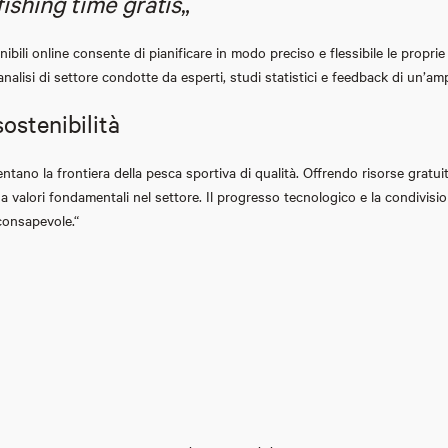
fishing time gratis
„
ibili online consente di pianificare in modo preciso e flessibile le propri
 analisi di settore condotte da esperti, studi statistici e feedback di un’a
sostenibilità
sentano la frontiera della pesca sportiva di qualità. Offrendo risorse grat
e a valori fondamentali nel settore. Il progresso tecnologico e la condivi
consapevole.“