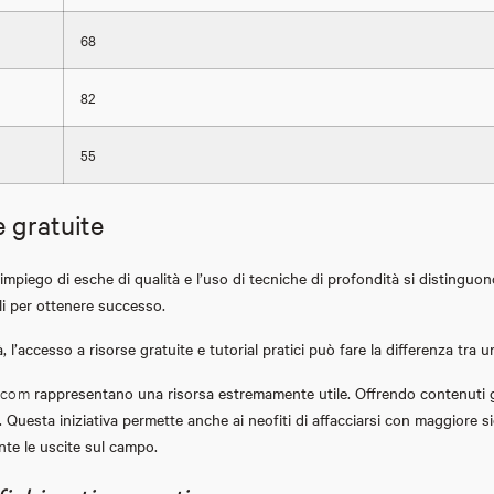
68
82
55
e gratuite
l’impiego di esche di qualità e l’uso di tecniche di profondità si distinguon
li per ottenere successo.
à, l’accesso a risorse gratuite e tutorial pratici può fare la differenza tr
t.com
rappresentano una risorsa estremamente utile. Offrendo contenuti gra
 Questa iniziativa permette anche ai neofiti di affacciarsi con maggiore sic
te le uscite sul campo.