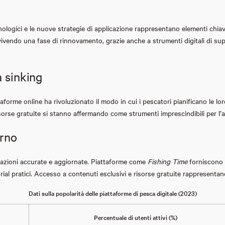
cnologici e le nuove strategie di applicazione rappresentano elementi chiave
 vivendo una fase di rinnovamento, grazie anche a strumenti digitali di sup
a sinking
attaforme online ha rivoluzionato il modo in cui i pescatori pianificano le l
 e risorse gratuite si stanno affermando come strumenti imprescindibili per
erno
rmazioni accurate e aggiornate. Piattaforme come
Fishing Time
forniscono a
utorial pratici. Accesso a contenuti esclusivi e risorse gratuite rappresenta
Dati sulla popolarità delle piattaforme di pesca digitale (2023)
Percentuale di utenti attivi (%)