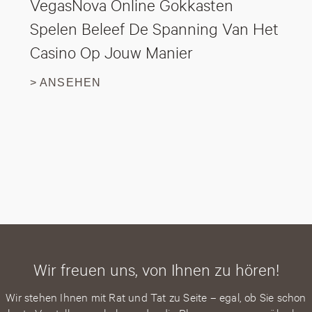
VegasNova Online Gokkasten
Spelen Beleef De Spanning Van Het
Casino Op Jouw Manier
> ANSEHEN
Wir freuen uns, von Ihnen zu hören!
Wir stehen Ihnen mit Rat und Tat zu Seite – egal, ob Sie schon