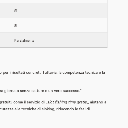
Sì
Sì
Parzialmente
o per i risultati concreti. Tuttavia, la competenza tecnica e la
a una giornata senza catture e un vero successo.“
tuiti, come il servizio di „
slot fishing time gratis
„, aiutano a
urezza alle tecniche di sinking, riducendo le fasi di