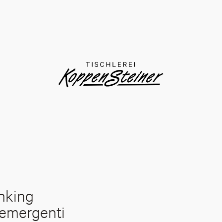
inking
à emergenti